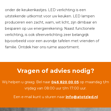
onder de keukenkastjes. LED verlichting is een
uitstekende uitkomst voor uw keuken. LED lampen
produceren een zacht, wam, wit licht, zijn dimbaar en
besparen op uw energierekening. Naast functionele
verlichting, is ook sfeerverlichting zeer belangrijk
bijvoorbeeld voor een avondje tafelen met vrienden of
familie. Ontdek hier ons ruime assortiment.
Vragen of advies nodig?
Wij helpen u graag. Bel naar
046 820 00 05
op maandag t/m
vrijdag van 08:00 uur t/m 17:00 uur.
Een e-mail kunt u sturen naar
info@atotzled.nl