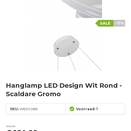
SALE
-17%
Hanglamp LED Design Wit Rond -
Scaldare Gromo
SKU:
W830088
Voorraad: 1
199,95