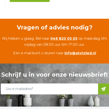
Vragen of advies nodig?
Wij helpen u graag. Bel naar
046 820 00 05
op maandag t/m
vrijdag van 08:00 uur t/m 17:00 uur.
Een e-mail kunt u sturen naar
info@atotzled.nl
Schrijf u in voor onze nieuwsbrief!