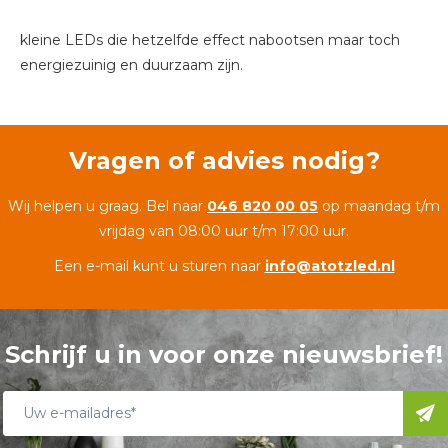
kleine LEDs die hetzelfde effect nabootsen maar toch
energiezuinig en duurzaam zijn.
Vragen of advies nodig?
Wij helpen u graag. Bel naar
046 820 00 05
op maandag t/m
vrijdag van 08:00 uur t/m 17:00 uur.
Een e-mail kunt u sturen naar
info@atotzled.nl
Schrijf u in voor onze nieuwsbrief!