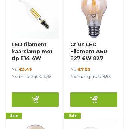
LED filament
Crius LED
kaarslamp met
Filament A60
tip E14 4W
E27 6W 827
2700K Dimbaar -
Amber Dimbaar
Nu
€5,49
Nu
€7,95
Crius
Normale prijs € 6,95
Normale prijs € 8,95
Sale
Sale