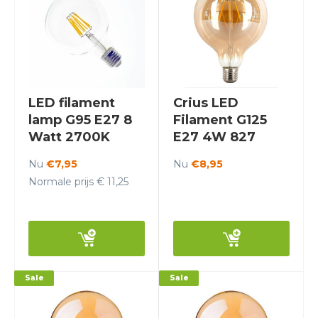
LED filament
Crius LED
lamp G95 E27 8
Filament G125
Watt 2700K
E27 4W 827
Dimbaar - Crius
Amber Dimbaar
Nu
€7,95
Nu
€8,95
Normale prijs € 11,25
Sale
Sale