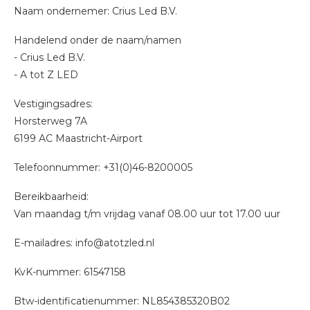
Naam ondernemer: Crius Led B.V.
Handelend onder de naam/namen
- Crius Led B.V.
- A tot Z LED
Vestigingsadres:
Horsterweg 7A
6199 AC Maastricht-Airport
Telefoonnummer: +31(0)46-8200005
Bereikbaarheid:
Van maandag t/m vrijdag vanaf 08.00 uur tot 17.00 uur
E-mailadres:
info@atotzled.nl
KvK-nummer: 61547158
Btw-identificatienummer: NL854385320B02