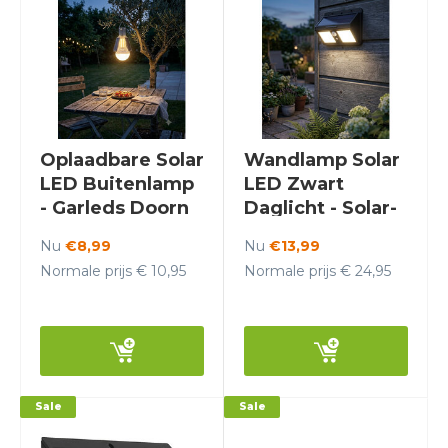
Oplaadbare Solar
Wandlamp Solar
LED Buitenlamp
LED Zwart
- Garleds Doorn
Daglicht - Solar-
Lights Bismuth
Nu
€8,99
Nu
€13,99
Normale prijs € 10,95
Normale prijs € 24,95
Sale
Sale