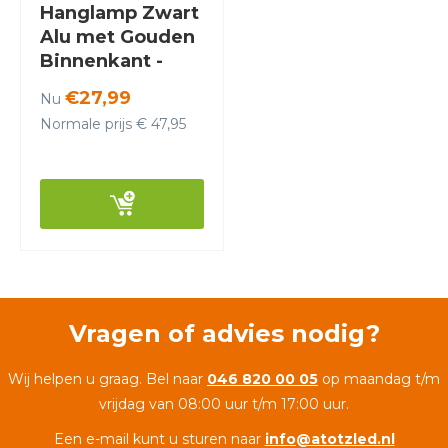
Hanglamp Zwart
Alu met Gouden
Binnenkant -
Valott Timo
€27,99
Nu
Normale prijs € 47,95
Vragen of advies nodig?
Wij helpen u graag. Bel naar
046 820 00 05
op maandag t/m
vrijdag van 08:00 uur t/m 17:00 uur.
Een e-mail kunt u sturen naar
info@atotzled.nl