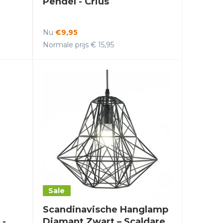
Pendel - Crius
Nu
€9,95
Normale prijs € 15,95
Sale
Scandinavische Hanglamp
 -
Diamant Zwart – Scaldare