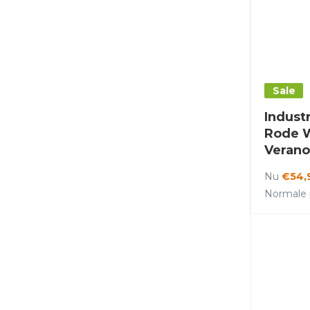
Sale
Indust
Rode W
Verano
Nu
€54,
Normale p