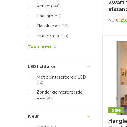
Zwart 
Keuken
(46)
afstan
Sanile
Badkamer
(1)
Nu
€129
Slaapkamer
(28)
Kinderkamer
(4)
Toon meer
LED lichtbron
Met geintergreerde LED
(12)
Zonder geintergreerde
LED
(54)
Sale
Kleur
Hangl
Zwart
(31)