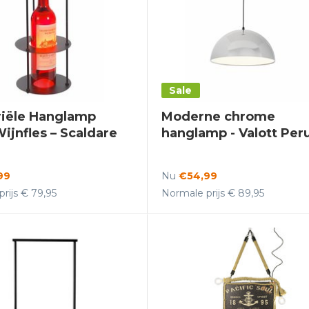
Sale
riële Hanglamp
Moderne chrome
ijnfles – Scaldare
hanglamp - Valott Per
99
Nu
€54,99
rijs € 79,95
Normale prijs € 89,95