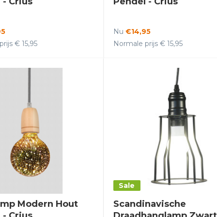
 - Crius
Pendel - Crius
95
Nu
€14,95
rijs € 15,95
Normale prijs € 15,95
Sale
amp Modern Hout
Scandinavische
 - Crius
Draadhanglamp Zwart