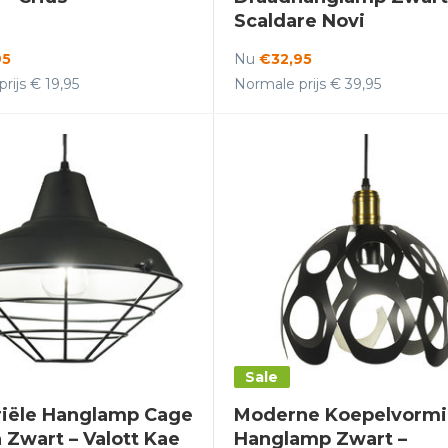
Scaldare Novi
95
Nu
€32,95
rijs € 19,95
Normale prijs € 39,95
Sale
riële Hanglamp Cage
Moderne Koepelvorm
 Zwart – Valott Kae
Hanglamp Zwart –