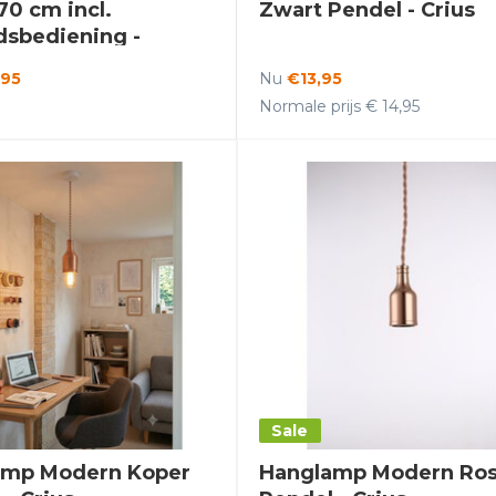
70 cm incl.
Zwart Pendel - Crius
dsbediening -
d Tukor
,95
Nu
€13,95
Normale prijs € 14,95
Sale
amp Modern Koper
Hanglamp Modern Ro