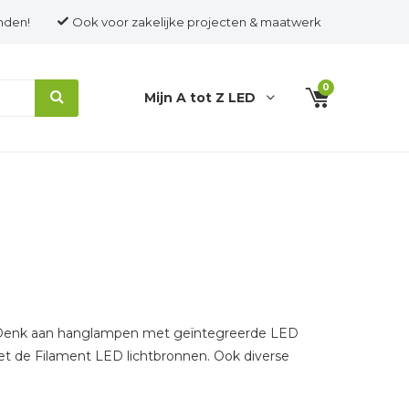
nden!
Ook voor zakelijke projecten & maatwerk
0
Mijn A tot Z LED
n. Denk aan hanglampen met geïntegreerde LED
et de Filament LED lichtbronnen. Ook diverse