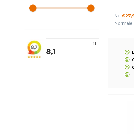
Nu
€27,
Normale p
11
8,1