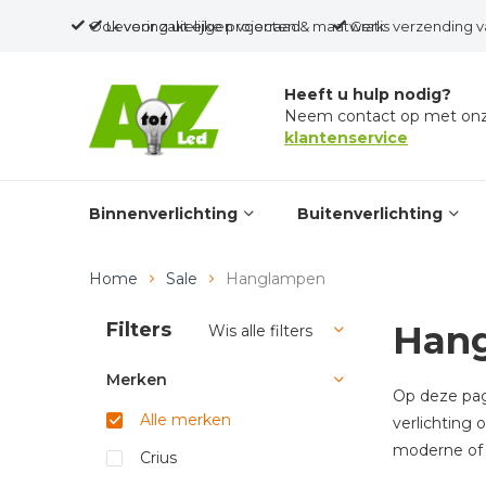
Ook voor zakelijke projecten & maatwerk
Levering uit eigen voorraad
Gratis verzending v
Heeft u hulp nodig?
Neem contact op met on
klantenservice
Binnenverlichting
Buitenverlichting
Home
Sale
Hanglampen
Filters
Han
Wis alle filters
Merken
Op deze pag
Alle merken
verlichting
moderne of 
Crius