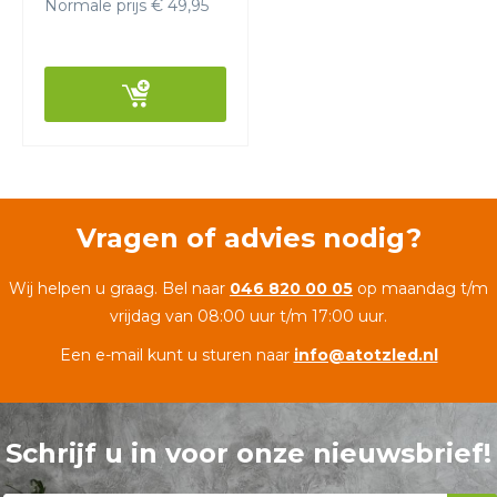
Normale prijs € 49,95
Vragen of advies nodig?
Wij helpen u graag. Bel naar
046 820 00 05
op maandag t/m
vrijdag van 08:00 uur t/m 17:00 uur.
Een e-mail kunt u sturen naar
info@atotzled.nl
Schrijf u in voor onze nieuwsbrief!