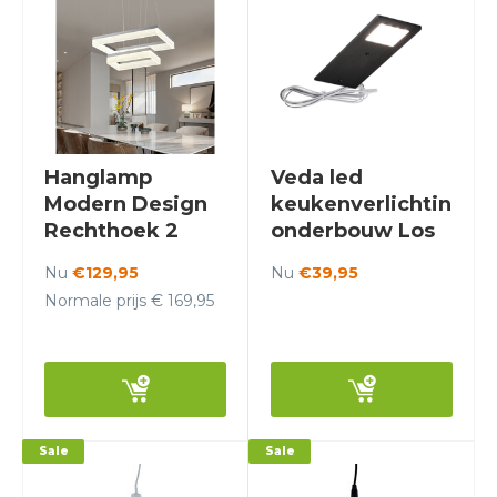
Hanglamp
Veda led
Modern Design
keukenverlichting
Rechthoek 2
onderbouw Los
lampen incl LED
(exclusief driver)
Nu
€129,95
Nu
€39,95
- Scaldare Erice
Normale prijs € 169,95
Sale
Sale