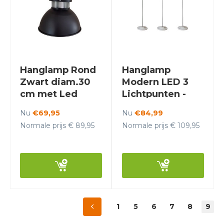
Hanglamp Rond
Hanglamp
Zwart diam.30
Modern LED 3
cm met Led
Lichtpunten -
verlichting -
Scaldare Belluno
Nu
€69,95
Nu
€84,99
Scaldare Bitonto
Normale prijs € 89,95
Normale prijs € 109,95
1
5
6
7
8
9