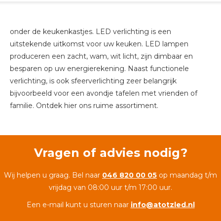
onder de keukenkastjes. LED verlichting is een
uitstekende uitkomst voor uw keuken. LED lampen
produceren een zacht, wam, wit licht, zijn dimbaar en
besparen op uw energierekening. Naast functionele
verlichting, is ook sfeerverlichting zeer belangrijk
bijvoorbeeld voor een avondje tafelen met vrienden of
familie. Ontdek hier ons ruime assortiment.
Vragen of advies nodig?
Wij helpen u graag. Bel naar
046 820 00 05
op maandag t/m
vrijdag van 08:00 uur t/m 17:00 uur.
Een e-mail kunt u sturen naar
info@atotzled.nl