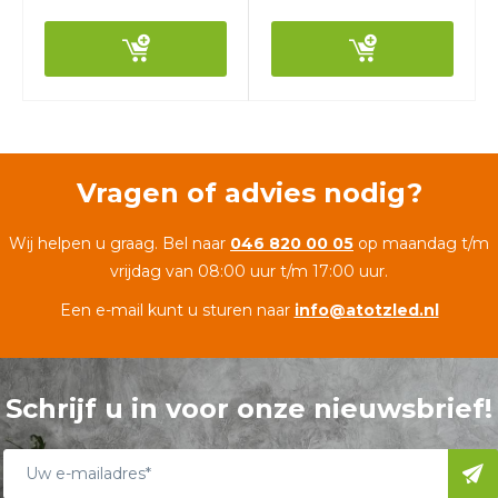
Vragen of advies nodig?
Wij helpen u graag. Bel naar
046 820 00 05
op maandag t/m
vrijdag van 08:00 uur t/m 17:00 uur.
Een e-mail kunt u sturen naar
info@atotzled.nl
Schrijf u in voor onze nieuwsbrief!