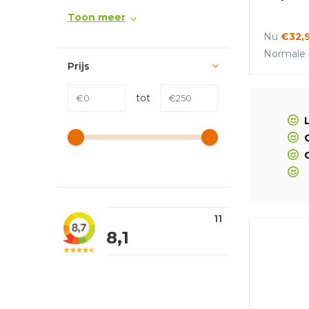
Toon meer
Nu
€32,
Normale p
Prijs
tot
11
8,1