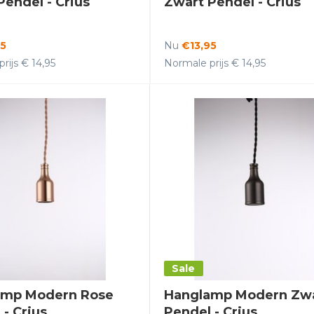
Pendel - Crius
Zwart Pendel - Crius
95
Nu
€13,95
rijs € 14,95
Normale prijs € 14,95
Sale
amp Modern Rose
Hanglamp Modern Zw
 - Crius
Pendel - Crius