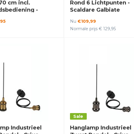
70 cm incl.
Rond 6 Lichtpunten -
dsbediening -
Scaldare Galbiate
d Tukor
,95
Nu
€109,99
Normale prijs € 129,95
Sale
mp Industrieel
Hanglamp Industrieel