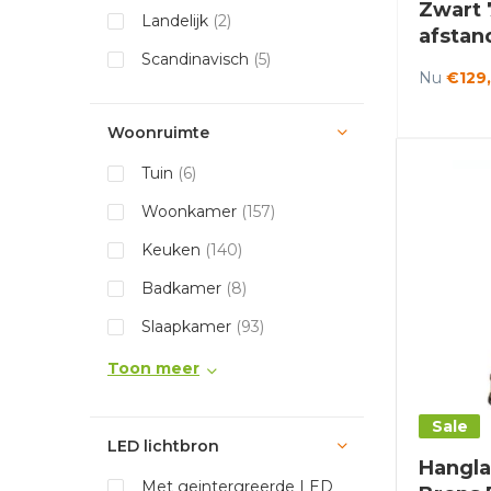
Zwart 
Landelijk
(2)
afstan
Scandinavisch
(5)
Sanile
Nu
€129
Woonruimte
Tuin
(6)
Woonkamer
(157)
Keuken
(140)
Badkamer
(8)
Slaapkamer
(93)
Toon meer
Sale
LED lichtbron
Hangla
Met geintergreerde LED