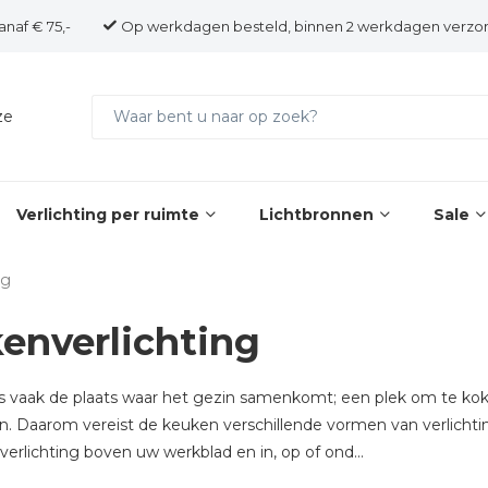
anaf € 75,-
Op werkdagen besteld, binnen 2 werkdagen verzo
ze
Verlichting per ruimte
Lichtbronnen
Sale
ng
enverlichting
s vaak de plaats waar het gezin samenkomt; een plek om te koke
n. Daarom vereist de keuken verschillende vormen van verlichtin
erlichting boven uw werkblad en in, op of ond...