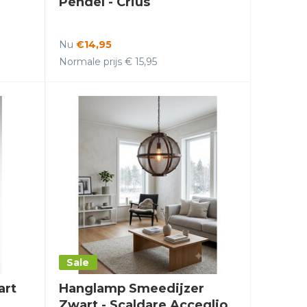
Pendel - Crius
Nu
€14,95
Normale prijs € 15,95
Sale
art
Hanglamp Smeedijzer
Zwart - Scaldare Acceglio