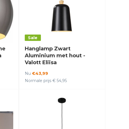
Sale
me
Hanglamp Zwart
a
Aluminium met hout -
Valott Eliisa
Nu
€43,99
Normale prijs € 54,95