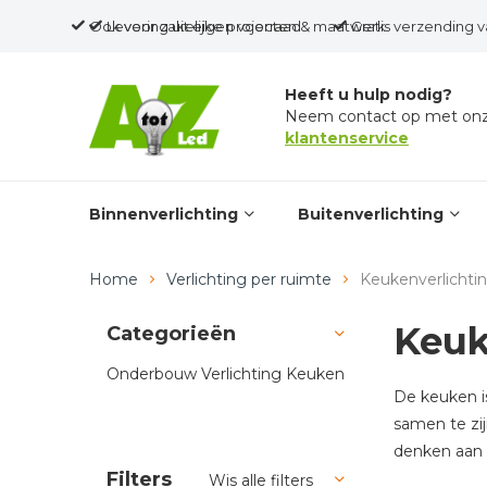
Ook voor zakelijke projecten & maatwerk
Levering uit eigen voorraad
Gratis verzending v
Heeft u hulp nodig?
Neem contact op met on
klantenservice
Binnenverlichting
Buitenverlichting
Home
Verlichting per ruimte
Keukenverlichti
Keuk
Categorieën
Onderbouw Verlichting Keuken
De keuken i
samen te zij
denken aan v
Filters
Wis alle filters