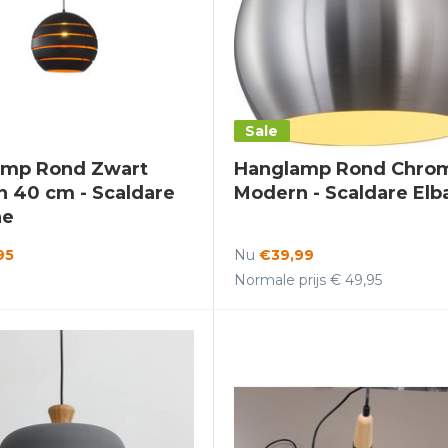
Sale
amp Rond Zwart
Hanglamp Rond Chro
 40 cm - Scaldare
Modern - Scaldare Elb
ne
95
Nu
€39,99
Normale prijs € 49,95