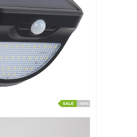
SALE
-45%