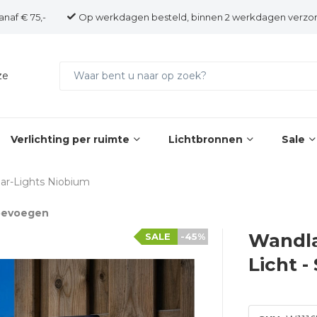
anaf € 75,-
Op werkdagen besteld, binnen 2 werkdagen verzo
ze
Verlichting per ruimte
Lichtbronnen
Sale
lar-Lights Niobium
toevoegen
Wandla
SALE
-45%
Licht -