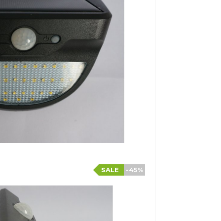
SALE
-45%