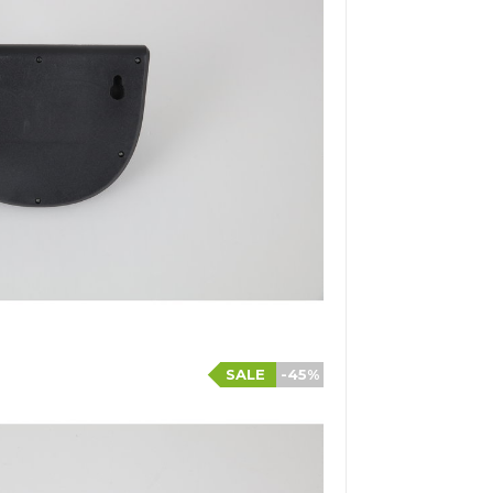
SALE
-45%