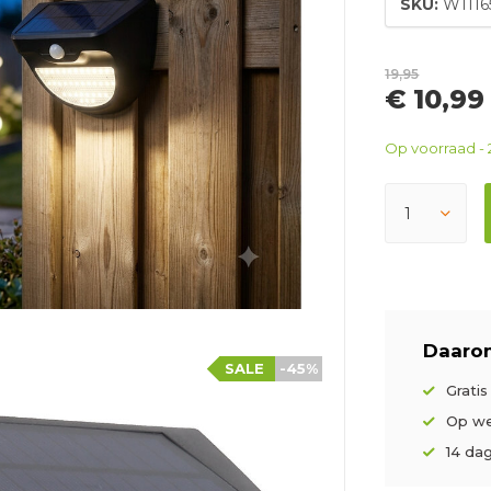
SKU:
W1116
19,95
€ 10,99
Op voorraad - 
Daarom
SALE
-45%
Grati
Op we
14 da