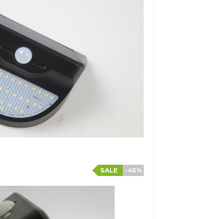
SALE
-45%