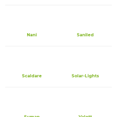
Nani
Saniled
Scaldare
Solar-Lights
Suman
Valott