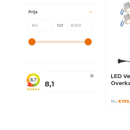
Prijs
tot
LED Ve
11
8,1
Overka
Nu
€199,