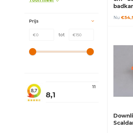
Toon meer
badka
Nu
€54,
Prijs
tot
11
8,1
Downli
Scalda