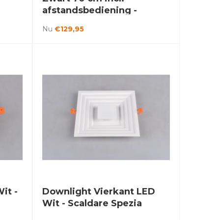
afstandsbediening -
Saniled Tukor
Nu
€129,95
it -
Downlight Vierkant LED
Wit - Scaldare Spezia