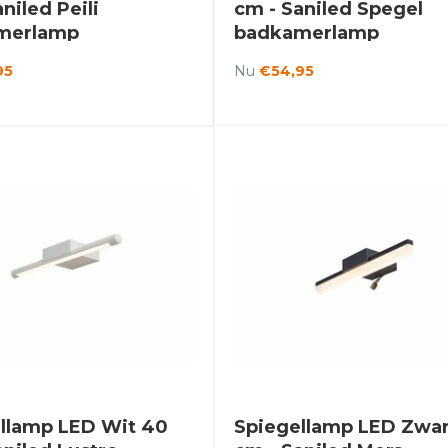
niled Peili
cm - Saniled Spegel
merlamp
badkamerlamp
95
Nu
€54,95
llamp LED Wit 40
Spiegellamp LED Zwar