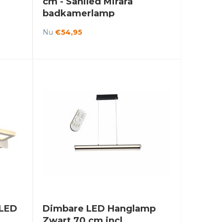
cm - Saniled Mirara
badkamerlamp
Nu
€54,95
 LED
Dimbare LED Hanglamp
Zwart 70 cm incl.