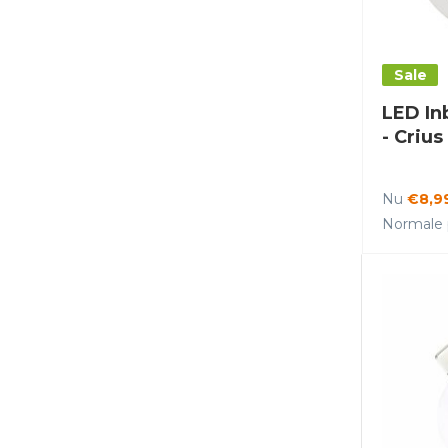
Sale
LED In
- Crius
Nu
€8,9
Normale p