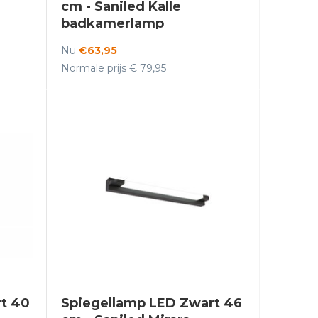
cm - Saniled Kalle
badkamerlamp
Nu
€63,95
Normale prijs € 79,95
t 40
Spiegellamp LED Zwart 46