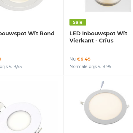
Sale
bouwspot Wit Rond
LED Inbouwspot Wit
Vierkant - Crius
9
Nu
€6,45
rijs € 9,95
Normale prijs € 8,95