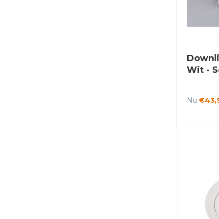
Downli
Wit - S
Nu
€43,