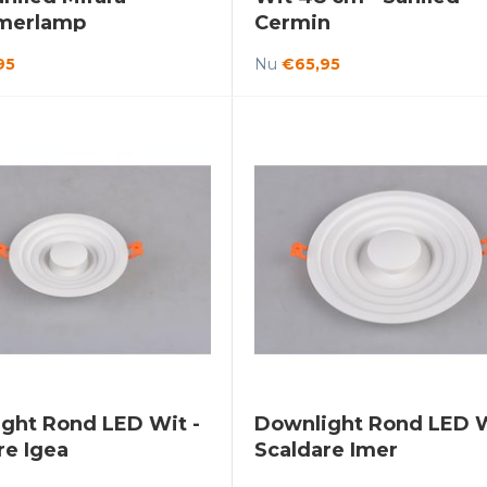
merlamp
Cermin
95
Nu
€65,95
ght Rond LED Wit -
Downlight Rond LED W
re Igea
Scaldare Imer