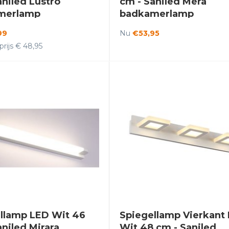
aniled Lustro
cm - Saniled Mera
merlamp
badkamerlamp
99
Nu
€53,95
rijs € 48,95
llamp LED Wit 46
Spiegellamp Vierkant
aniled Mirara
Wit 48 cm - Saniled