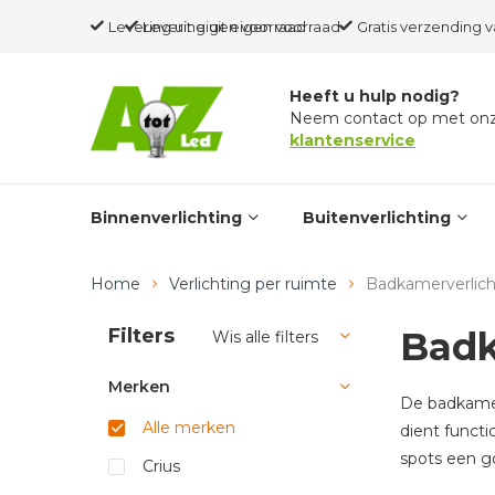
Levering uit eigen voorraad
Levering uit eigen voorraad
Gratis verzending v
Heeft u hulp nodig?
Neem contact op met on
klantenservice
Binnenverlichting
Buitenverlichting
Home
Verlichting per ruimte
Badkamerverlich
Filters
Badk
Wis alle filters
Merken
De badkamer 
Alle merken
dient functi
spots een go
Crius