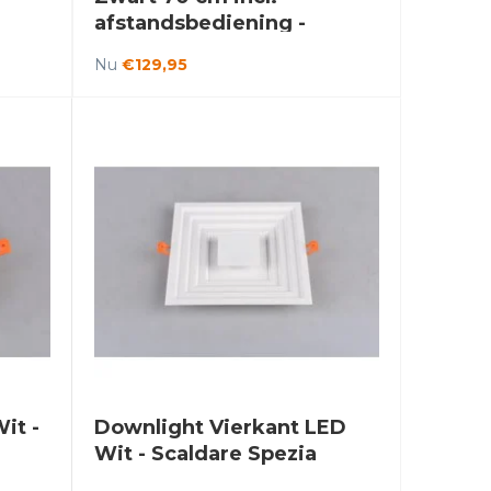
afstandsbediening -
Saniled Tukor
Nu
€129,95
it -
Downlight Vierkant LED
Wit - Scaldare Spezia