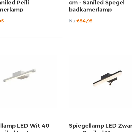
niled Peili
cm - Saniled Spegel
merlamp
badkamerlamp
95
Nu
€54,95
llamp LED Wit 40
Spiegellamp LED Zwar