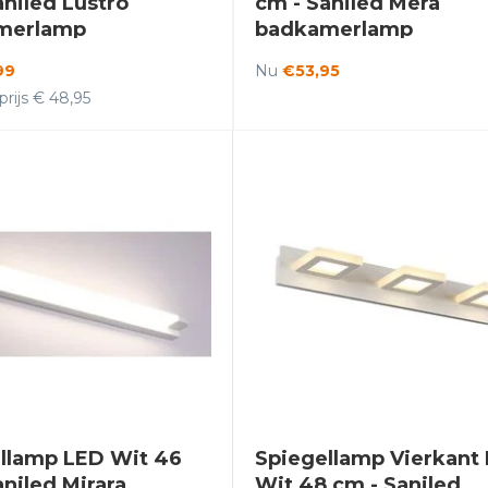
aniled Lustro
cm - Saniled Mera
merlamp
badkamerlamp
99
Nu
€53,95
rijs € 48,95
llamp LED Wit 46
Spiegellamp Vierkant
aniled Mirara
Wit 48 cm - Saniled