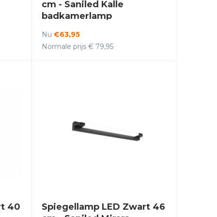
cm - Saniled Kalle
badkamerlamp
Nu
€63,95
Normale prijs € 79,95
t 40
Spiegellamp LED Zwart 46