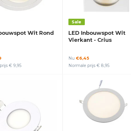
Sale
bouwspot Wit Rond
LED Inbouwspot Wit
Vierkant - Crius
9
Nu
€6,45
rijs € 9,95
Normale prijs € 8,95