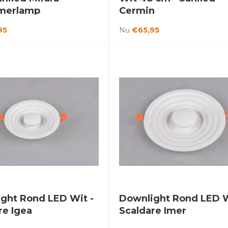
merlamp
Cermin
95
Nu
€65,95
ght Rond LED Wit -
Downlight Rond LED W
re Igea
Scaldare Imer