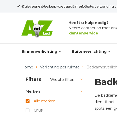
Ook voor zakelijke projecten & maatwerk
Levering uit eigen voorraad
Gratis verzending v
Heeft u hulp nodig?
Neem contact op met on
klantenservice
Binnenverlichting
Buitenverlichting
Home
Verlichting per ruimte
Badkamerverlich
Filters
Badk
Wis alle filters
Merken
De badkamer 
Alle merken
dient functi
spots een go
Crius