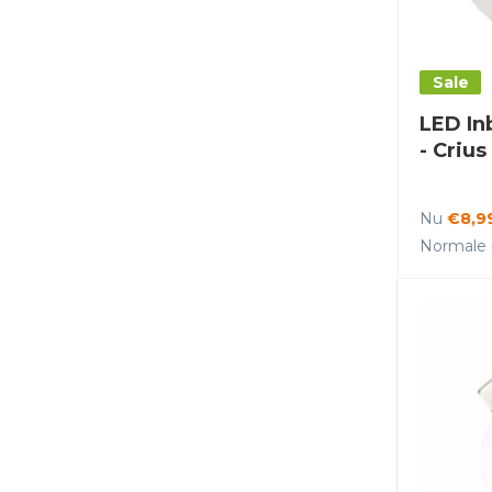
Sale
LED In
- Crius
Nu
€8,9
Normale p