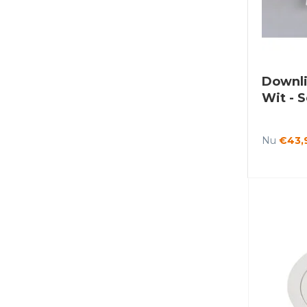
Downli
Wit - S
Nu
€43,