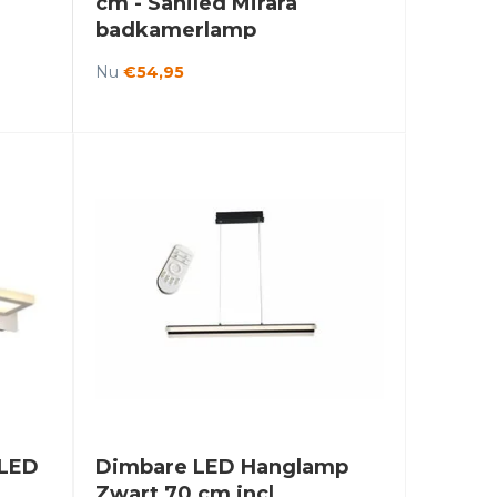
cm - Saniled Mirara
badkamerlamp
Nu
€54,95
 LED
Dimbare LED Hanglamp
Zwart 70 cm incl.