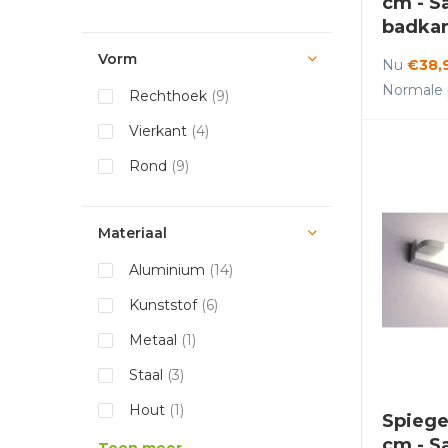
cm - S
badka
Vorm
Nu
€38,
Normale p
Rechthoek
(9)
Vierkant
(4)
Rond
(9)
Materiaal
Aluminium
(14)
Kunststof
(6)
Metaal
(1)
Staal
(3)
Hout
(1)
Spiege
cm - S