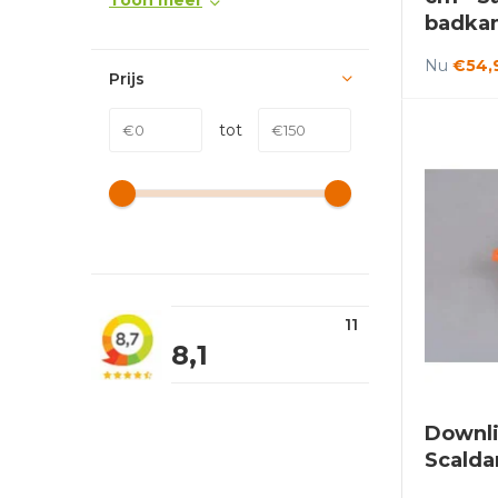
Toon meer
badka
Nu
€54,
Prijs
tot
11
8,1
Downli
Scalda