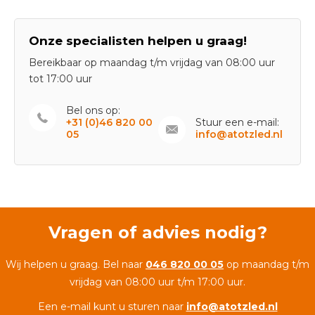
Onze specialisten helpen u graag!
Bereikbaar op maandag t/m vrijdag van 08:00 uur
tot 17:00 uur
Bel ons op:
+31 (0)46 820 00
Stuur een e-mail:
05
info@atotzled.nl
Vragen of advies nodig?
Wij helpen u graag. Bel naar
046 820 00 05
op maandag t/m
vrijdag van 08:00 uur t/m 17:00 uur.
Een e-mail kunt u sturen naar
info@atotzled.nl