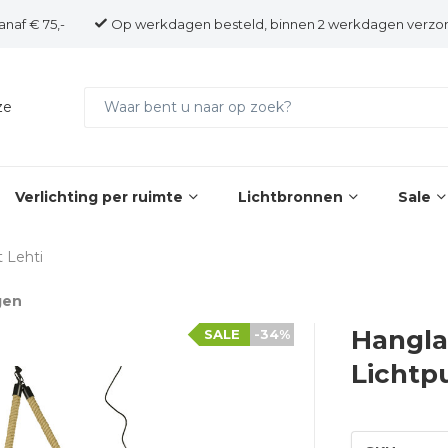
anaf € 75,-
Op werkdagen besteld, binnen 2 werkdagen verzo
ze
Verlichting per ruimte
Lichtbronnen
Sale
 Lehti
gen
Hangla
SALE
-34%
Lichtpu