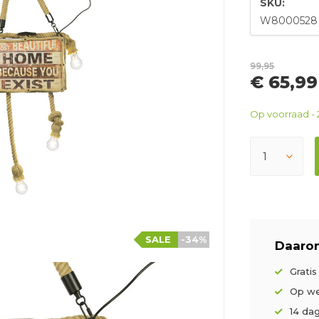
SKU:
W8000528
99,95
€ 65,99
Op voorraad - 
SALE
-34%
Daarom
Grati
Op we
14 da