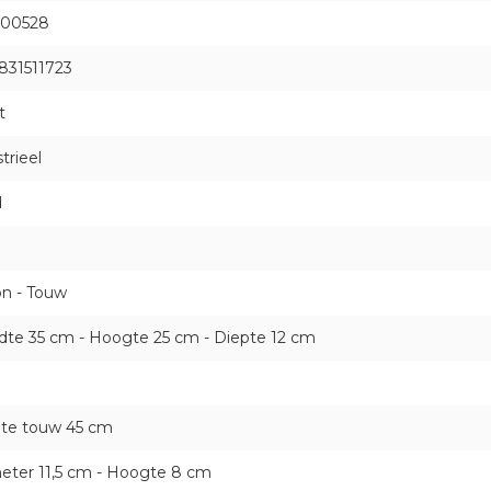
00528
831511723
t
trieel
d
n
on - Touw
dte 35 cm - Hoogte 25 cm - Diepte 12 cm
te touw 45 cm
eter 11,5 cm - Hoogte 8 cm