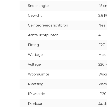
Snoerlengte
45 c
Gewicht
2.6 K
Geïntegreerde lichtbron
Nee, 
Aantal lichtpunten
4
Fitting
E27
Wattage
Max.
Voltage
220 
Woonruimte
Woon
Plaatsing
Plaf
IP waarde
IP20 
Dimbaar
Ja, 