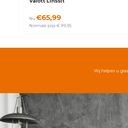
Valott Linssit
€65,99
Nu
Normale prijs € 99,95
Wij helpen u gra