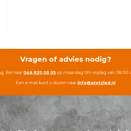
Vragen of advies nodig?
ag. Bel naar
046 820 00 05
op maandag t/m vrijdag van 08:00 u
Een e-mail kunt u sturen naar
info@atotzled.nl