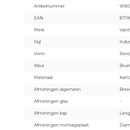
Artikelnummer
W80
EAN
8719
Merk
Valot
Stijl
Indus
Vorm
Ron
Kleur
Brui
Materiaal
Kart
Afmetingen algemeen
Bree
Afmetingen glas
-
Afmetingen kap
Leng
Afmetingen montageplaat
Diam