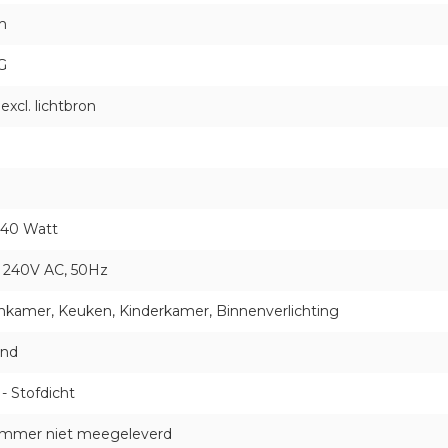
m
G
excl. lichtbron
 40 Watt
- 240V AC, 50Hz
kamer, Keuken, Kinderkamer, Binnenverlichting
ond
- Stofdicht
dimmer niet meegeleverd