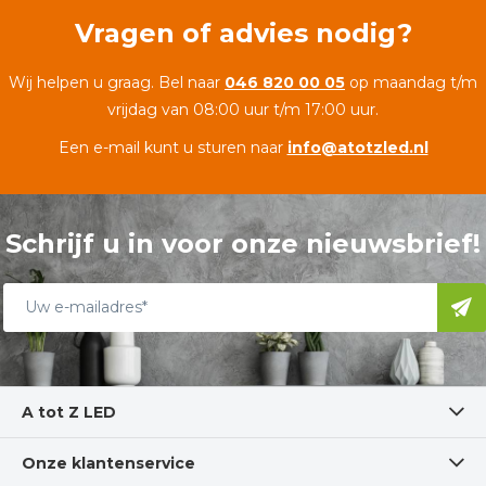
Vragen of advies nodig?
Wij helpen u graag. Bel naar
046 820 00 05
op maandag t/m
vrijdag van 08:00 uur t/m 17:00 uur.
Een e-mail kunt u sturen naar
info@atotzled.nl
Schrijf u in voor onze nieuwsbrief!
A tot Z LED
Onze klantenservice