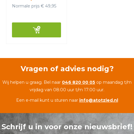
Normale prijs € 49,95
Vragen of advies nodig?
Wij helpen u graag. Bel naar
046 820 00 05
op maandag t/m
vrijdag van 08:00 uur t/m 17:00 uur.
Een e-mail kunt u sturen naar
info@atotzled.nl
Schrijf u in voor onze nieuwsbrief!