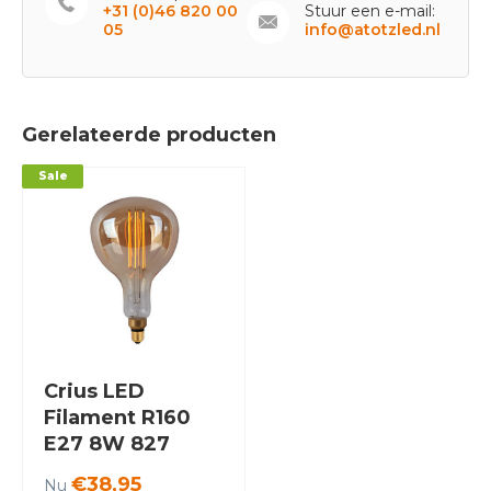
+31 (0)46 820 00
Stuur een e-mail:
05
info@atotzled.nl
Gerelateerde producten
Sale
Crius LED
Filament R160
E27 8W 827
Amber Dimbaar
€38,95
Nu