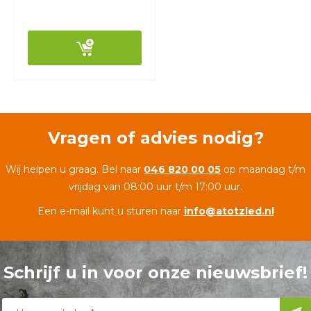
Vragen of advies nodig?
Wij helpen u graag. Bel naar
046 820 00 05
op maandag t/m
vrijdag van 08:00 uur t/m 17:00 uur.
Een e-mail kunt u sturen naar
info@atotzled.nl
Schrijf u in voor onze nieuwsbrief!