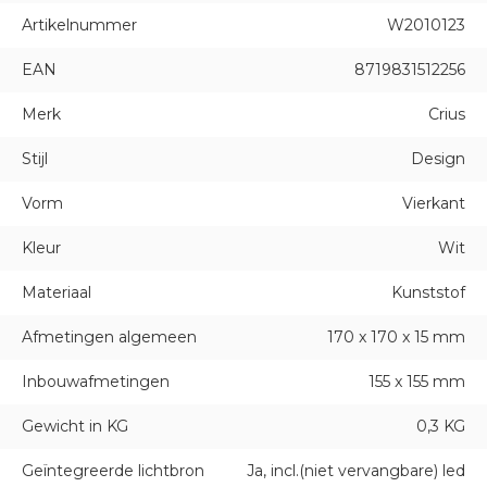
Artikelnummer
W2010123
EAN
8719831512256
Merk
Crius
Stijl
Design
Vorm
Vierkant
Kleur
Wit
Materiaal
Kunststof
Afmetingen algemeen
170 x 170 x 15 mm
Inbouwafmetingen
155 x 155 mm
Gewicht in KG
0,3 KG
Geïntegreerde lichtbron
Ja, incl.(niet vervangbare) led