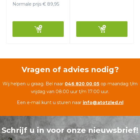
Normale prijs € 89,95
Vragen of advies nodig?
Wij helpen u graag. Bel naar
046 820 00 05
op maandag t/m
vrijdag van 08:00 uur t/m 17:00 uur.
Een e-mail kunt u sturen naar
info@atotzled.nl
Schrijf u in voor onze nieuwsbrief!