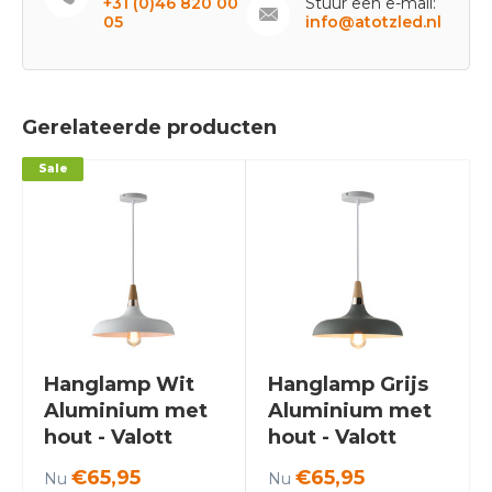
+31 (0)46 820 00
Stuur een e-mail:
05
info@atotzled.nl
Gerelateerde producten
Sale
Hanglamp Wit
Hanglamp Grijs
Aluminium met
Aluminium met
hout - Valott
hout - Valott
Hanna
Hanna
€65,95
€65,95
Nu
Nu