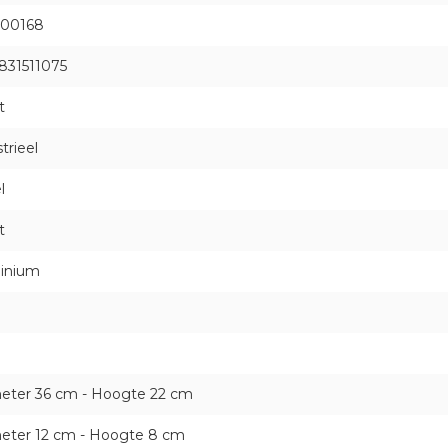
00168
831511075
t
trieel
l
t
inium
eter 36 cm - Hoogte 22 cm
eter 12 cm - Hoogte 8 cm