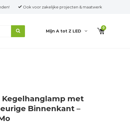
nden!
Ook voor zakelijke projecten & maatwerk
0
Mijn A tot Z LED
 Kegelhanglamp met
eurige Binnenkant –
 Mo