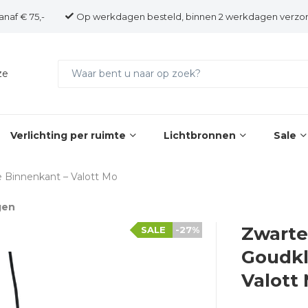
anaf € 75,-
Op werkdagen besteld, binnen 2 werkdagen verzo
ze
Verlichting per ruimte
Lichtbronnen
Sale
 Binnenkant – Valott Mo
gen
Zwarte
SALE
-27%
Goudkl
Valott