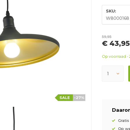
SKU:
W8000168
59,95
€ 43,95
Op voorraad - 
SALE
-27%
Daarom
Grati
Op we