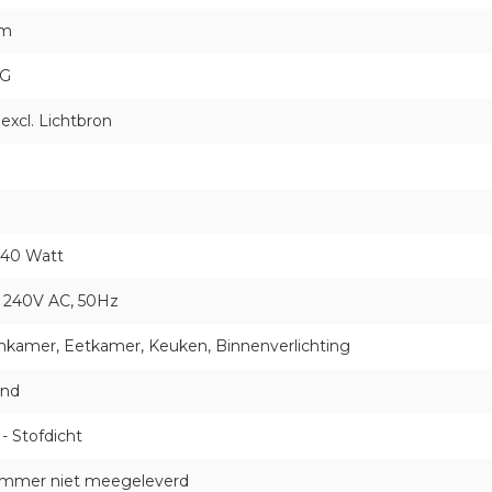
cm
KG
excl. Lichtbron
 40 Watt
- 240V AC, 50Hz
kamer, Eetkamer, Keuken, Binnenverlichting
ond
- Stofdicht
dimmer niet meegeleverd