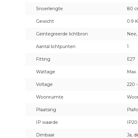
Snoerlengte
80 
Gewicht
0.9 
Geïntegreerde lichtbron
Nee, 
Aantal lichtpunten
1
Fitting
E27
Wattage
Max.
Voltage
220 
Woonruimte
Woon
Plaatsing
Plaf
IP waarde
IP20 
Dimbaar
Ja, 