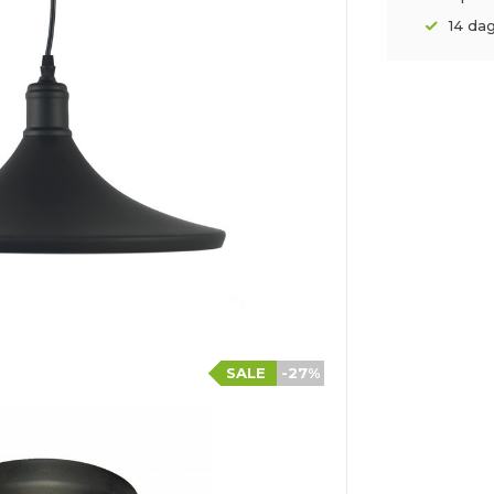
14 da
SALE
-27%