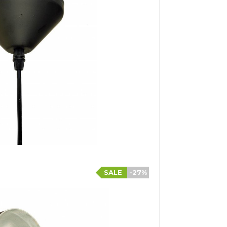
SALE
-27%