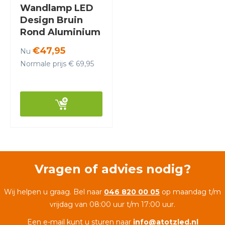
Wandlamp LED
Design Bruin
Rond Aluminium
- Scaldare Dolo
€47,95
Nu
Normale prijs € 69,95
Vragen of advies nodig?
Wij helpen u graag. Bel naar
046 820 00 05
op maandag t/m
vrijdag van 08:00 uur t/m 17:00 uur.
Een e-mail kunt u sturen naar
info@atotzled.nl