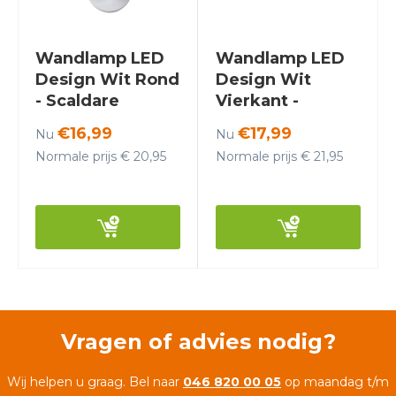
Wandlamp LED
Wandlamp LED
Design Wit Rond
Design Wit
- Scaldare
Vierkant -
Gemonio
Scaldare Ischia
€16,99
€17,99
Nu
Nu
Normale prijs € 20,95
Normale prijs € 21,95
Vragen of advies nodig?
Wij helpen u graag. Bel naar
046 820 00 05
op maandag t/m