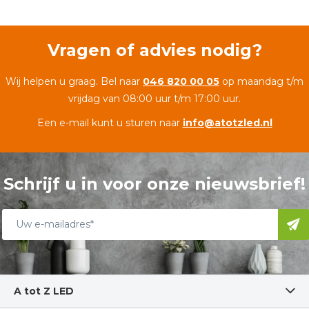
Vragen of advies nodig?
Wij helpen u graag. Bel naar
046 820 00 05
op maandag t/m
vrijdag van 08:00 uur t/m 17:00 uur.
Een e-mail kunt u sturen naar
info@atotzled.nl
Schrijf u in voor onze nieuwsbrief!
A tot Z LED