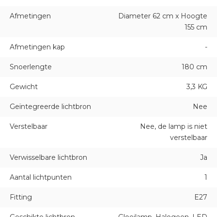
Afmetingen
Diameter 62 cm x Hoogte
155 cm
Afmetingen kap
-
Snoerlengte
180 cm
Gewicht
3,3 KG
Geïntegreerde lichtbron
Nee
Verstelbaar
Nee, de lamp is niet
verstelbaar
Verwisselbare lichtbron
Ja
Aantal lichtpunten
1
Fitting
E27
Geschikte lichtbron
Gloeilamp, Halogeen, LED