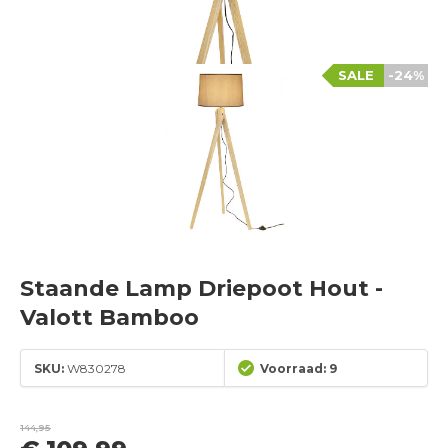
SALE
-24%
Staande Lamp Driepoot Hout -
Valott Bamboo
SKU:
W830278
Voorraad: 9
144,95