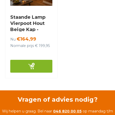
Staande Lamp
Vierpoot Hout
Beige Kap -
Valott Ampua
€164,99
Nu
Normale prijs € 199,95
Vragen of advies nodig?
Wij helpen u graag. Bel naar
046 820 00 05
op maandag t/m