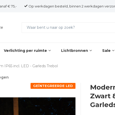
anaf € 75,-
Op werkdagen besteld, binnen 2 werkdagen verzo
ze
Verlichting per ruimte
Lichtbronnen
Sale
IP65 incl. LED - Garleds Trebol
egen
Modern
GEÏNTEGREERDE LED
Zwart 8
Garled