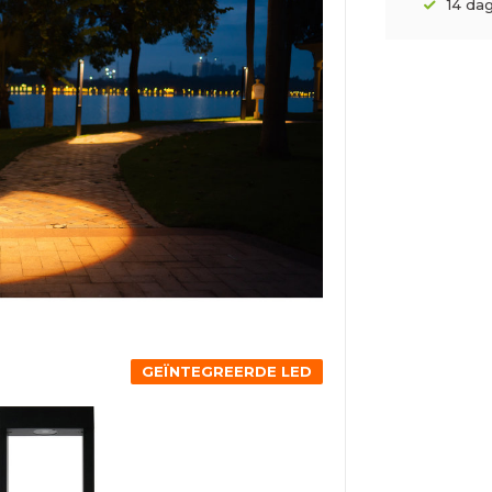
14 da
GEÏNTEGREERDE LED