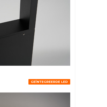
GEÏNTEGREERDE LED