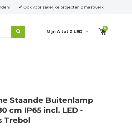
nden!
Ook voor zakelijke projecten & maatwerk
0
Mijn A tot Z LED
e Staande Buitenlamp
0 cm IP65 incl. LED -
s Trebol