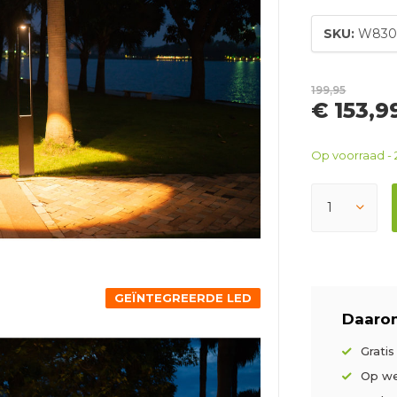
SKU:
W830
199,95
€ 153,
Op voorraad - 
GEÏNTEGREERDE LED
Daarom
Grati
Op we