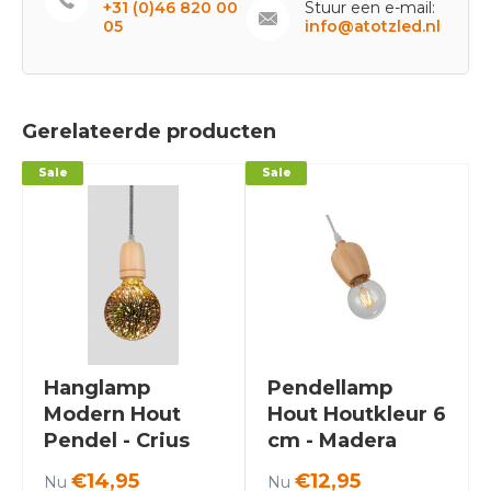
+31 (0)46 820 00
Stuur een e-mail:
05
info@atotzled.nl
Gerelateerde producten
Sale
Sale
Hanglamp
Pendellamp
Modern Hout
Hout Houtkleur 6
Pendel - Crius
cm - Madera
Pinsapo
€14,95
€12,95
Nu
Nu