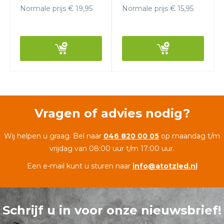
Normale prijs € 19,95
Normale prijs € 15,95
Vragen of advies nodig?
Wij helpen u graag. Bel naar
046 820 00 05
op maandag t/m
vrijdag van 08:00 uur t/m 17:00 uur.
Een e-mail kunt u sturen naar
info@atotzled.nl
Schrijf u in voor onze nieuwsbrief!