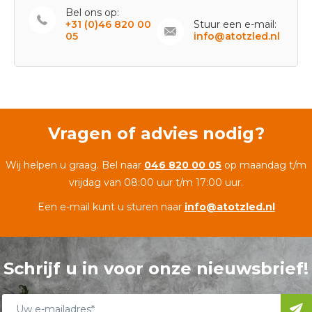
Bel ons op:
+31 (0)46 820 00
Stuur een e-mail:
05
info@atotzled.nl
Vragen of advies nodig?
Wij helpen u graag. Bel naar
046 820 00 05
op maandag t/m
vrijdag van 08:00 uur t/m 17:00 uur.
Een e-mail kunt u sturen naar
info@atotzled.nl
Schrijf u in voor onze nieuwsbrief!