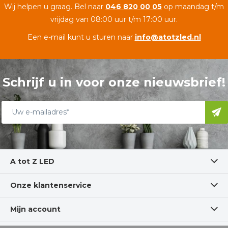
Wij helpen u graag. Bel naar
046 820 00 05
op maandag t/m
vrijdag van 08:00 uur t/m 17:00 uur.
Een e-mail kunt u sturen naar
info@atotzled.nl
Schrijf u in voor onze nieuwsbrief!
A tot Z LED
Onze klantenservice
Mijn account