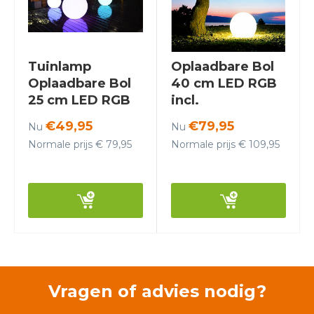
Tuinlamp
Oplaadbare Bol
Oplaadbare Bol
40 cm LED RGB
25 cm LED RGB
incl.
incl.
Afstandsbediening
€49,95
€79,95
Nu
Nu
Afstandsbediening
- Funnylights
Normale prijs € 79,95
Normale prijs € 109,95
- Funnylights
Venonat
Venonat
Tuinlamp
Vragen of advies nodig?