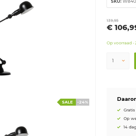
SKU:
W840
139,95
€ 106,
Op voorraad - 
Daarom
SALE
-24%
Grati
Op we
14 da