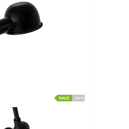
SALE
-24%