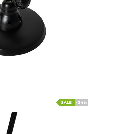
SALE
-24%