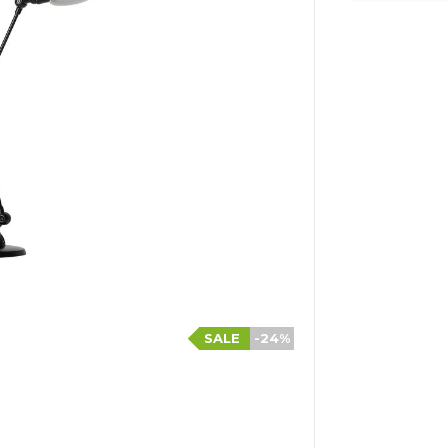
SALE
-24%