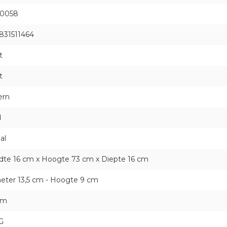
0058
831511464
t
t
ern
d
al
dte 16 cm x Hoogte 73 cm x Diepte 16 cm
eter 13,5 cm - Hoogte 9 cm
cm
G