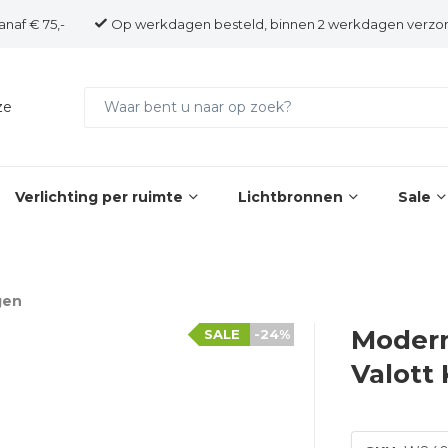
anaf € 75,-
Op werkdagen besteld, binnen 2 werkdagen verzo
ze
Verlichting per ruimte
Lichtbronnen
Sale
gen
Modern
SALE
-24%
Valott 