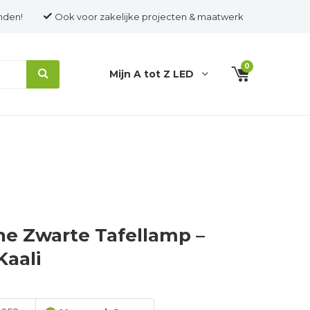
nden!
Ook voor zakelijke projecten & maatwerk
0
Mijn A tot Z LED
e Zwarte Tafellamp –
Kaali