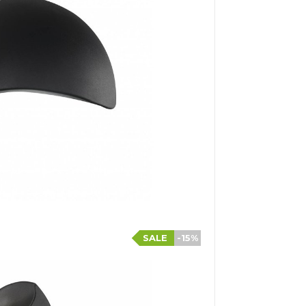
SALE
-15%