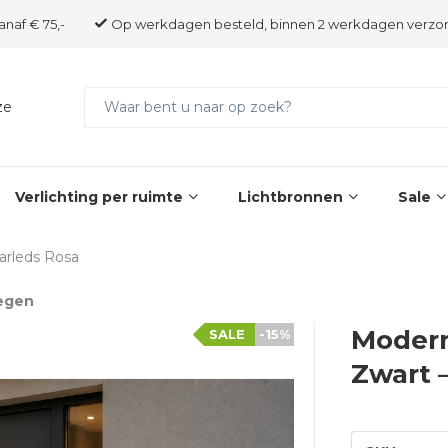
anaf € 75,-
Op werkdagen besteld, binnen 2 werkdagen verzo
ze
Verlichting per ruimte
Lichtbronnen
Sale
rleds Rosa
egen
Moder
SALE
-15%
Zwart 