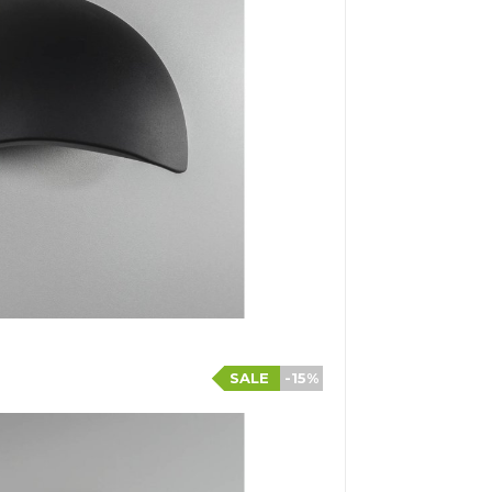
SALE
-15%