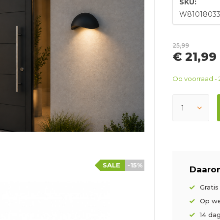
SKU:
W8101803
25,99
€ 21,99
Op voorraad - 
SALE
-15%
Daarom
Grati
Op we
14 da