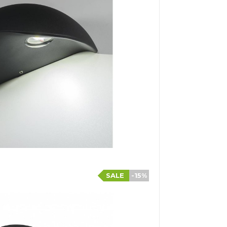
SALE
-15%