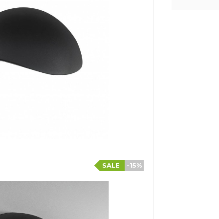
SALE
-15%