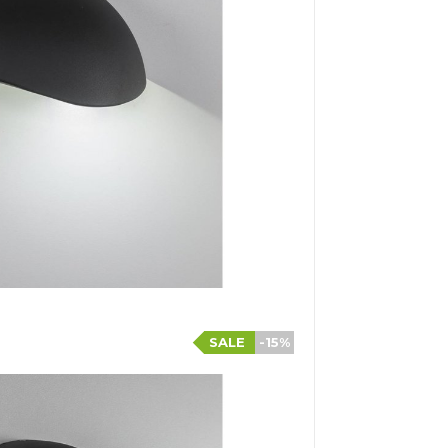
SALE
-15%