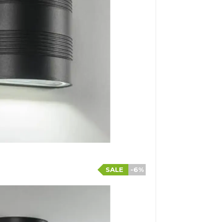
SALE
-6%