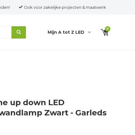
nden!
Ook voor zakelijke projecten & maatwerk
0
Mijn A tot Z LED
ne up down LED
wandlamp Zwart - Garleds