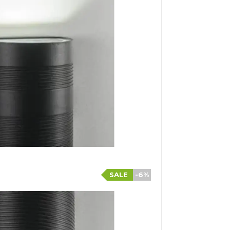
SALE
-6%