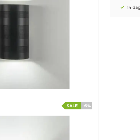
14 da
SALE
-6%