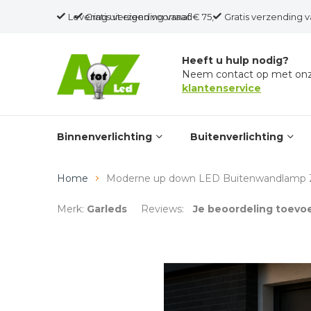
Levering uit eigen voorraad
Gratis verzending vanaf € 75,-
Gratis verzending v
Heeft u hulp nodig?
Neem contact op met on
klantenservice
Binnenverlichting
Buitenverlichting
Home
Moderne up down LED Buitenwandlamp Z
Merk:
Garleds
Reviews:
Je beoordeling toevo