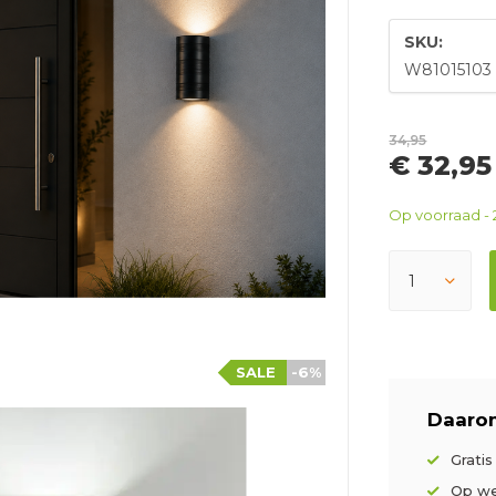
SKU:
W81015103
34,95
€ 32,95
Op voorraad - 
SALE
-6%
Daarom
Grati
Op we