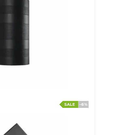
SALE
-6%