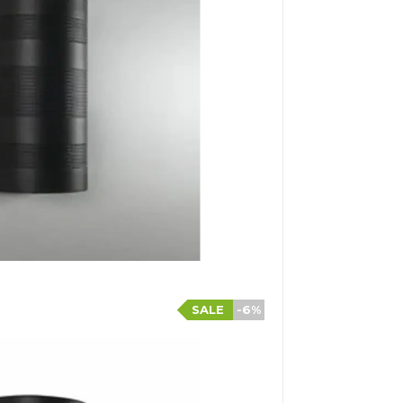
SALE
-6%