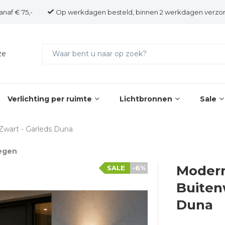
anaf € 75,-
Op werkdagen besteld, binnen 2 werkdagen verzo
ze
Verlichting per ruimte
Lichtbronnen
Sale
wart - Garleds Duna
egen
Moder
SALE
-6%
Buiten
Duna