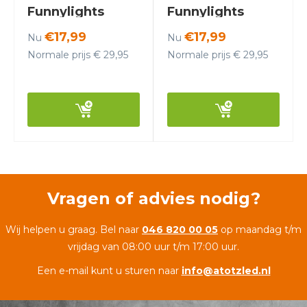
Funnylights
Funnylights
Magby
Minum
€17,99
€17,99
Nu
Nu
Normale prijs € 29,95
Normale prijs € 29,95
Vragen of advies nodig?
Wij helpen u graag. Bel naar
046 820 00 05
op maandag t/m
vrijdag van 08:00 uur t/m 17:00 uur.
Een e-mail kunt u sturen naar
info@atotzled.nl