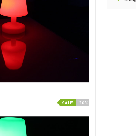
SALE
-20%