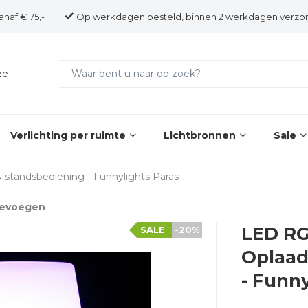
anaf € 75,-
Op werkdagen besteld, binnen 2 werkdagen verzo
ze
Verlichting per ruimte
Lichtbronnen
Sale
standsbediening - Funnylights Paras
oevoegen
LED RG
SALE
-20%
Oplaad
- Funny