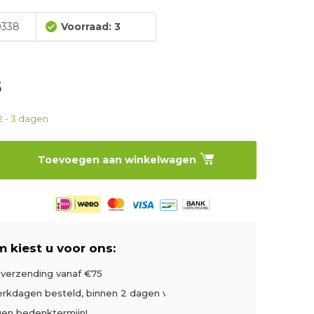
338
Voorraad: 3
5
2 - 3 dagen
Toevoegen aan winkelwagen
 kiest u voor ons:
s verzending vanaf €75
rkdagen besteld, binnen 2 dagen verzonden
gen bedenktermijn!