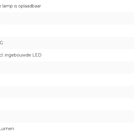
e lamp is oplaadbaar
r
KG
incl. ingebouwde LED
 Lumen