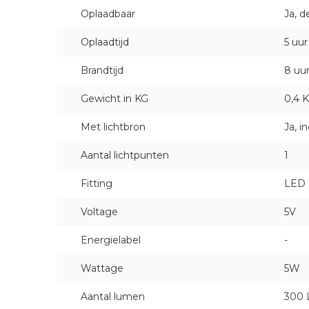
Oplaadbaar
Ja, d
Oplaadtijd
5 uur
Brandtijd
8 uu
Gewicht in KG
0,4 
Met lichtbron
Ja, 
Aantal lichtpunten
1
Fitting
LED
Voltage
5V
Energielabel
-
Wattage
5W
Aantal lumen
300