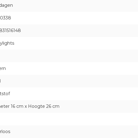
 dagen
0338
831516148
ylights
ern
d
tstof
eter 16 cm x Hoogte 26 cm
rloos