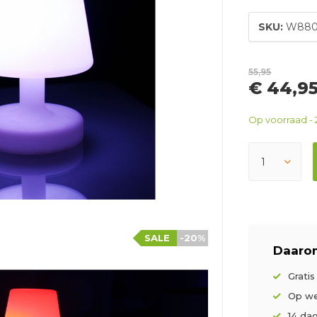
SKU:
W880
55,95
€ 44,9
Op voorraad - 
SALE
-20%
Daarom
Grati
Op we
14 da