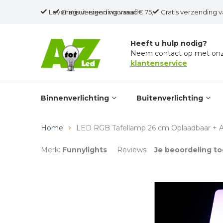
Levering uit eigen voorraad
Gratis verzending vanaf € 75,-
Gratis verzending v
Heeft u hulp nodig?
Neem contact op met on
klantenservice
Binnenverlichting
Buitenverlichting
Home
LED RGB Tafellamp 26 cm Oplaadbaar + Af
Merk:
Funnylights
Reviews:
Je beoordeling t