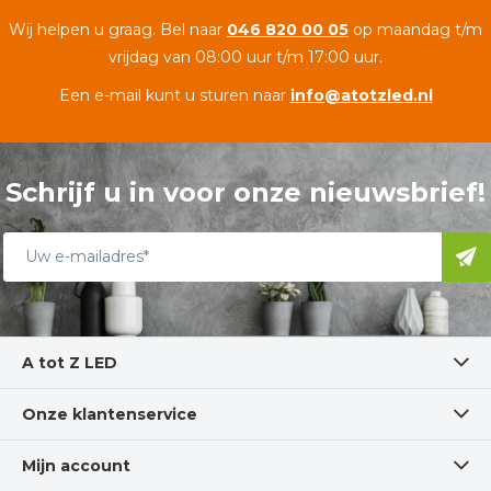
Wij helpen u graag. Bel naar
046 820 00 05
op maandag t/m
vrijdag van 08:00 uur t/m 17:00 uur.
Een e-mail kunt u sturen naar
info@atotzled.nl
Schrijf u in voor onze nieuwsbrief!
A tot Z LED
Onze klantenservice
Mijn account