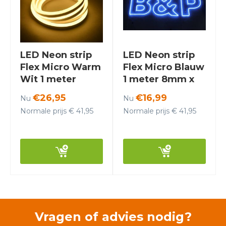
LED Neon strip
LED Neon strip
Flex Micro Warm
Flex Micro Blauw
Wit 1 meter
1 meter 8mm x
8mm x 16mm
16mm inclusief
€26,95
€16,99
Nu
Nu
inclusief 12V
12V
Normale prijs € 41,95
Normale prijs € 41,95
lichtnetadapter -
lichtnetadapter -
Funnylights
Funnylights
Vragen of advies nodig?