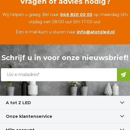
Vragen of advies nodig?
Wij helpen u graag. Bel naar
046 820 00 05
op maandag t/m
vrijdag van 08:00 uur t/m 17:00 uur.
Een e-mail kunt u sturen naar
info@atotzled.nl
Schrijf u in voor onze nieuwsbrief!
A tot Z LED
Onze klantenservice
Mijn account