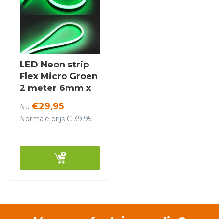
LED Neon strip
Flex Micro Groen
2 meter 6mm x
12mm inclusief
€29,95
Nu
12V
Normale prijs € 39,95
lichtnetadapter -
Funnylights