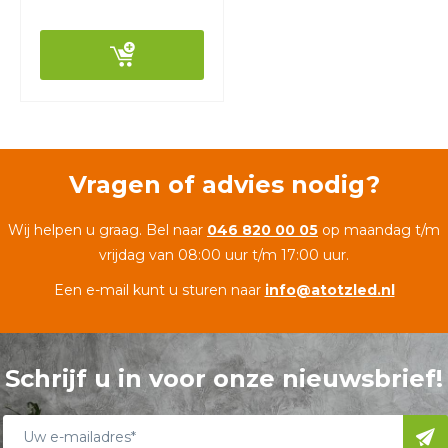
Vragen of advies nodig?
Wij helpen u graag. Bel naar
046 820 00 05
op maandag t/m
vrijdag van 08:00 uur t/m 17:00 uur.
Een e-mail kunt u sturen naar
info@atotzled.nl
Schrijf u in voor onze nieuwsbrief!