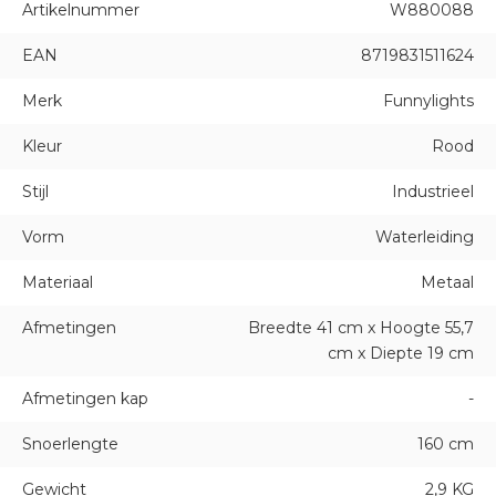
Artikelnummer
W880088
EAN
8719831511624
Merk
Funnylights
Kleur
Rood
Stijl
Industrieel
Vorm
Waterleiding
Materiaal
Metaal
Afmetingen
Breedte 41 cm x Hoogte 55,7
cm x Diepte 19 cm
Afmetingen kap
-
Snoerlengte
160 cm
Gewicht
2,9 KG