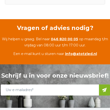
Vragen of advies nodig?
Wij helpen u graag. Bel naar
046 820 00 05
op maandag t/m
vrijdag van 08:00 uur t/m 17:00 uur.
Een e-mail kunt u sturen naar
info@atotzled.nl
Schrijf u in voor onze nieuwsbrief!