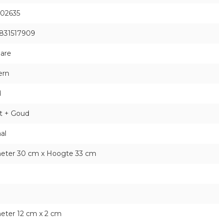
02635
831517909
dare
ern
d
t + Goud
al
eter 30 cm x Hoogte 33 cm
eter 12 cm x 2 cm