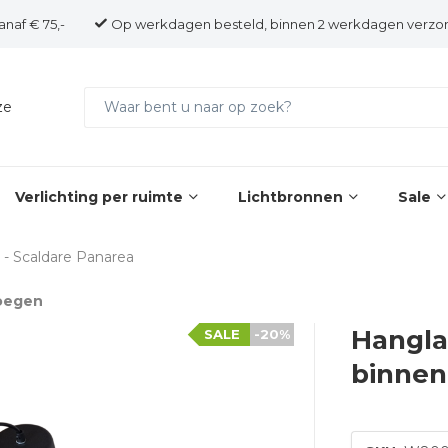
anaf € 75,-
Op werkdagen besteld, binnen 2 werkdagen verzo
ze
Verlichting per ruimte
Lichtbronnen
Sale
- Scaldare Panarea
voegen
Hangl
SALE
-20%
binnen