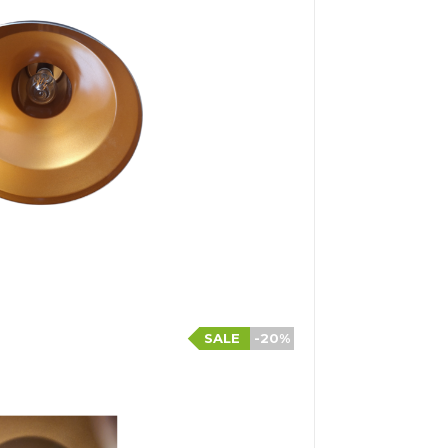
SALE
-20%