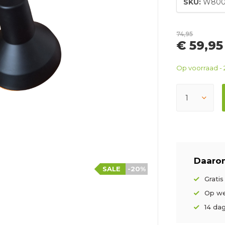
SKU:
W800
74,95
€ 59,95
Op voorraad - 
Daarom
SALE
-20%
Grati
Op we
14 da