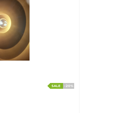
SALE
-20%