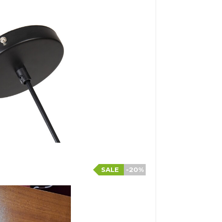
SALE
-20%