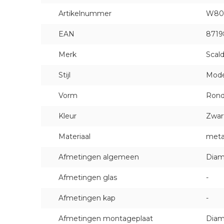
Artikelnummer
W80
EAN
8719
Merk
Scal
Stijl
Mod
Vorm
Ron
Kleur
Zwar
Materiaal
meta
Afmetingen algemeen
Diam
Afmetingen glas
-
Afmetingen kap
-
Afmetingen montageplaat
Diam