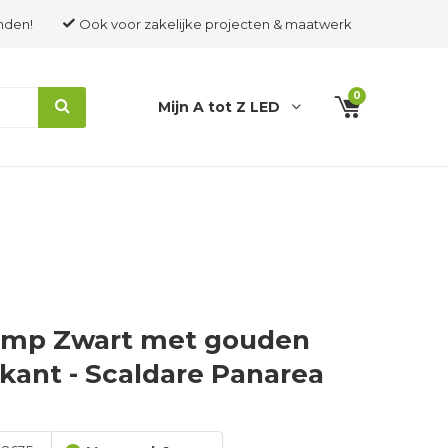
nden!
Ook voor zakelijke projecten & maatwerk
0
Mijn A tot Z LED
amp Zwart met gouden
kant - Scaldare Panarea