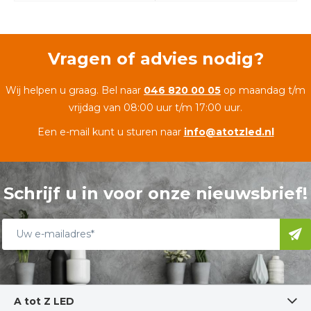
Vragen of advies nodig?
Wij helpen u graag. Bel naar
046 820 00 05
op maandag t/m
vrijdag van 08:00 uur t/m 17:00 uur.
Een e-mail kunt u sturen naar
info@atotzled.nl
Schrijf u in voor onze nieuwsbrief!
A tot Z LED