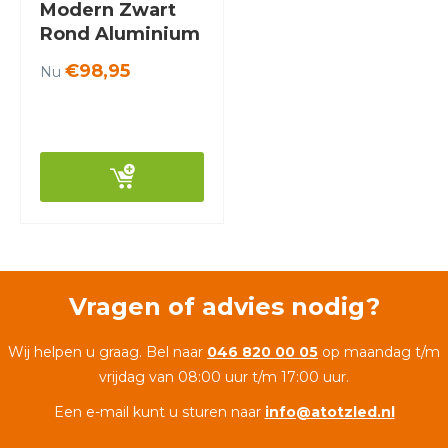
Modern Zwart
Rond Aluminium
- Scaldare
€98,95
Nu
Taggia
Vragen of advies nodig?
Wij helpen u graag. Bel naar
046 820 00 05
op maandag t/m
vrijdag van 08:00 uur t/m 17:00 uur.
Een e-mail kunt u sturen naar
info@atotzled.nl