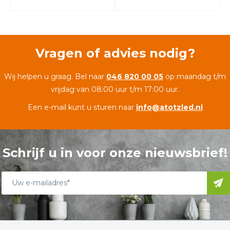
Vragen of advies nodig?
Wij helpen u graag. Bel naar
046 820 00 05
op maandag t/m
vrijdag van 08:00 uur t/m 17:00 uur.
Een e-mail kunt u sturen naar
info@atotzled.nl
Schrijf u in voor onze nieuwsbrief!