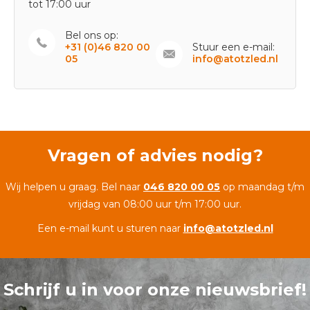
tot 17:00 uur
Bel ons op:
+31 (0)46 820 00
Stuur een e-mail:
05
info@atotzled.nl
Vragen of advies nodig?
Wij helpen u graag. Bel naar
046 820 00 05
op maandag t/m
vrijdag van 08:00 uur t/m 17:00 uur.
Een e-mail kunt u sturen naar
info@atotzled.nl
Schrijf u in voor onze nieuwsbrief!