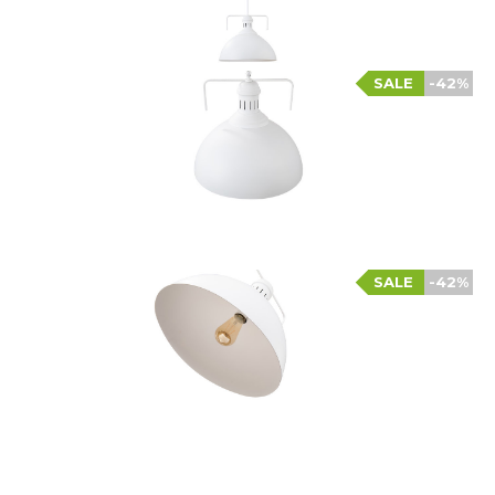
SALE
-42%
SALE
-42%