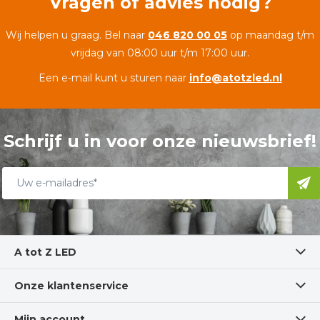
Vragen of advies nodig?
Wij helpen u graag. Bel naar
046 820 00 05
op maandag t/m
vrijdag van 08:00 uur t/m 17:00 uur.
Een e-mail kunt u sturen naar
info@atotzled.nl
Schrijf u in voor onze nieuwsbrief!
A tot Z LED
Onze klantenservice
Mijn account