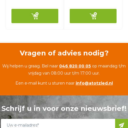
Vragen of advies nodig?
Wij helpen u graag. Bel naar
046 820 00 05
op maandag t/m
vrijdag van 08:00 uur t/m 17:00 uur.
Een e-mail kunt u sturen naar
info@atotzled.nl
Schrijf u in voor onze nieuwsbrief!