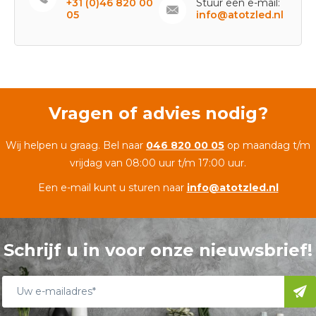
+31 (0)46 820 00
Stuur een e-mail:
05
info@atotzled.nl
Vragen of advies nodig?
Wij helpen u graag. Bel naar
046 820 00 05
op maandag t/m
vrijdag van 08:00 uur t/m 17:00 uur.
Een e-mail kunt u sturen naar
info@atotzled.nl
Schrijf u in voor onze nieuwsbrief!