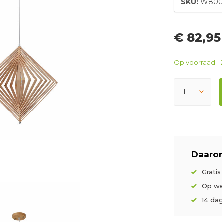
SKU:
W800
€ 82,9
Op voorraad - 
Daarom
Grati
Op we
14 da